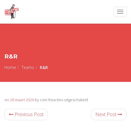
Togg
navig
R&R
Home
Teams
R&R
voor
on
28 maart 2026
by com
Reacties uitgeschakeld
R&R
Previous Post
Next Post